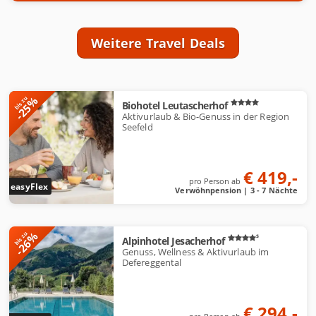
Weitere Travel Deals
A
-25%
bis zu
Biohotel Leutascherhof
n
Aktivurlaub & Bio-Genuss in der Region
g
Seefeld
e
b
€ 419,-
o
pro Person ab
easyFlex
Verwöhnpension | 3 - 7 Nächte
t
e
-26%
bis zu
s
Alpinhotel Jesacherhof
Genuss, Wellness & Aktivurlaub im
Defereggental
€ 294,-