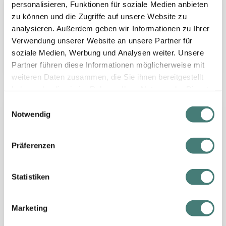
-48%
bis zu
personalisieren, Funktionen für soziale Medien anbieten
Hotel Römerhof
Auszeit am Großglockner im
zu können und die Zugriffe auf unsere Website zu
Nationalpark Hohe Tauern
analysieren. Außerdem geben wir Informationen zu Ihrer
Verwendung unserer Website an unsere Partner für
soziale Medien, Werbung und Analysen weiter. Unsere
€ 144,-
pro Person ab
Partner führen diese Informationen möglicherweise mit
Frühstück | 2 - 4 Nächte
weiteren Daten zusammen, die Sie ihnen bereitgestellt
haben oder die sie im Rahmen Ihrer Nutzung der Dienste
gesammelt haben.
E
90 Sekunden Video
Notwendig
i
Wie & Warum reisen mit Urlaubsgutschein!
n
w
Präferenzen
i
l
l
Statistiken
i
g
Marketing
S
u
e
n
C
00:00