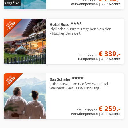
pro Person ab
easyFlex
Verwöhnpension | 2 - 7 Nächte
-22%
bis zu
Hotel Rose
Idyllische Auszeit umgeben von der
Pfitscher Bergwelt
€ 339,-
pro Person ab
Halbpension | 3 - 7 Nächte
-38%
bis zu
s
Das Schäfer
Ruhe Auszeit im Großen Walsertal -
Wellness, Genuss & Erholung
€ 259,-
pro Person ab
Verwöhnpension | 2 - 7 Nächte