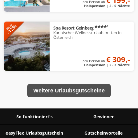
€ 199,-
pro Person ab
Halbpension | 2 - 5 Nächte
-12%
bis zu
s
Spa Resort Geinberg
Karibischer Wellnessurlaub mitten in
Österreich
€ 309,-
pro Person ab
Halbpension | 2 - 3 Nächte
Weitere Urlaubsgutscheine
So funktioniert's
Gewinner
easyFlex Urlaubsgutschein
Gutscheinvorteile