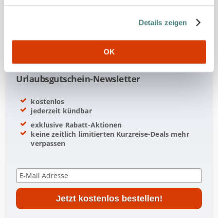
e
u
k
g
r
r
Details zeigen
s
e
V
n
a
o
t
l
u
t
u
OK
i
s
m
m
e
e
w
Urlaubsgutschein-Newsletter
a
h
kostenlos
l
jederzeit kündbar
exklusive Rabatt-Aktionen
keine zeitlich limitierten Kurzreise-Deals mehr
verpassen
E
-
M
a
Jetzt kostenlos bestellen!
i
l