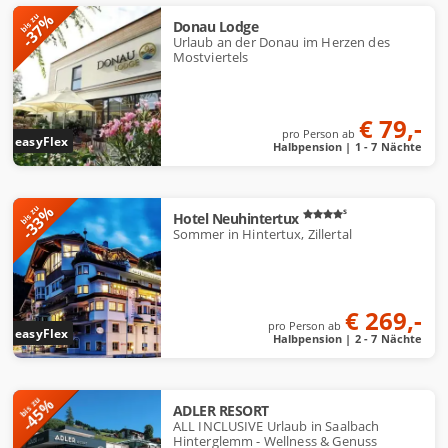
-37%
bis zu
Donau Lodge
Urlaub an der Donau im Herzen des
Mostviertels
€ 79,-
pro Person ab
easyFlex
Halbpension | 1 - 7 Nächte
-33%
bis zu
s
Hotel Neuhintertux
Sommer in Hintertux, Zillertal
€ 269,-
pro Person ab
easyFlex
Halbpension | 2 - 7 Nächte
A
-45%
bis zu
ADLER RESORT
n
ALL INCLUSIVE Urlaub in Saalbach
g
Hinterglemm - Wellness & Genuss