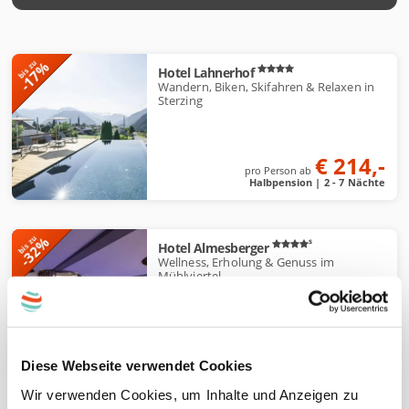
A
-17%
bis zu
Hotel Lahnerhof
n
Wandern, Biken, Skifahren & Relaxen in
g
Sterzing
e
b
€ 214,-
o
pro Person ab
Halbpension | 2 - 7 Nächte
t
e
-32%
bis zu
s
Hotel Almesberger
Wellness, Erholung & Genuss im
Mühlviertel
€ 574,-
pro Person ab
Halbpension | 4 - 7 Nächte
Diese Webseite verwendet Cookies
Wir verwenden Cookies, um Inhalte und Anzeigen zu