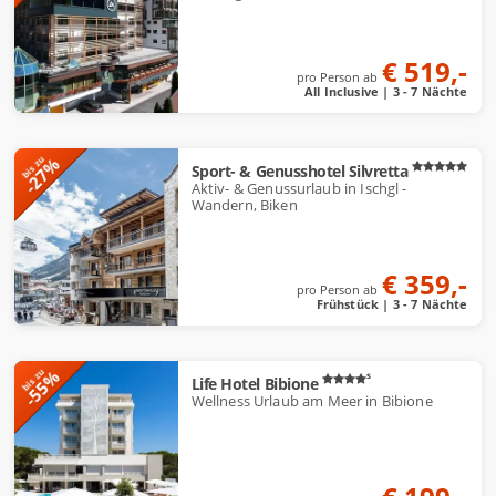
e
b
€ 519,-
o
pro Person ab
All Inclusive | 3 - 7 Nächte
t
e
-27%
bis zu
Sport- & Genusshotel Silvretta
Aktiv- & Genussurlaub in Ischgl -
Wandern, Biken
€ 359,-
pro Person ab
Frühstück | 3 - 7 Nächte
-55%
bis zu
s
Life Hotel Bibione
Wellness Urlaub am Meer in Bibione