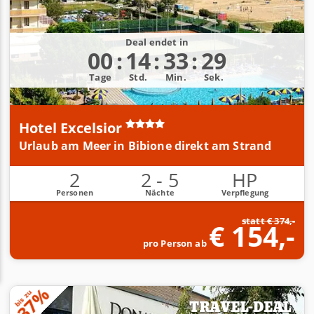
l
Urlaubsgutscheinen!
s
Deal endet in
00
:
14
:
33
:
28
Tage
Std.
Min.
Sek.
Hotel Excelsior
Urlaub am Meer in Bibione direkt am Strand
2
2 - 5
HP
Personen
Nächte
Verpflegung
statt € 374,-
€ 154,-
pro Person ab
-37%
bis zu
TRAVEL-DEAL