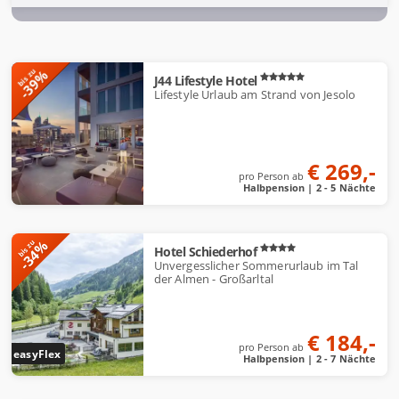
A
-39%
bis zu
J44 Lifestyle Hotel
n
Lifestyle Urlaub am Strand von Jesolo
g
e
b
€ 269,-
o
pro Person ab
Halbpension | 2 - 5 Nächte
t
e
-34%
bis zu
Hotel Schiederhof
Unvergesslicher Sommerurlaub im Tal
der Almen - Großarltal
€ 184,-
pro Person ab
easyFlex
Halbpension | 2 - 7 Nächte