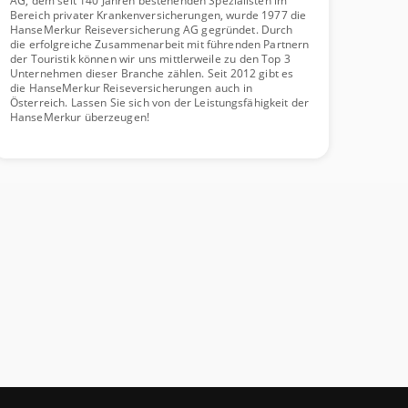
AG, dem seit 140 Jahren bestehenden Spezialisten im
Bereich privater Krankenversicherungen, wurde 1977 die
HanseMerkur Reiseversicherung AG gegründet. Durch
die erfolgreiche Zusammenarbeit mit führenden Partnern
der Touristik können wir uns mittlerweile zu den Top 3
Unternehmen dieser Branche zählen. Seit 2012 gibt es
die HanseMerkur Reiseversicherungen auch in
Österreich. Lassen Sie sich von der Leistungsfähigkeit der
HanseMerkur überzeugen!