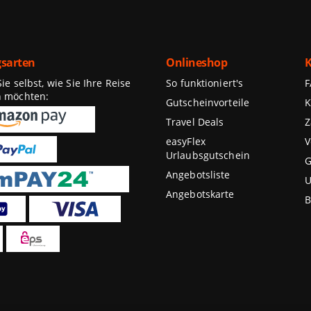
sarten
Onlineshop
K
e selbst, wie Sie Ihre Reise
So funktioniert's
n möchten:
Gutscheinvorteile
K
Travel Deals
Z
easyFlex
V
Urlaubsgutschein
G
Angebotsliste
U
Angebotskarte
B