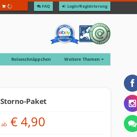
F­A­Q
Login/Registrierung
Reiseschnäppchen
Weitere Themen
Storno-Paket
€ 4,90
ab