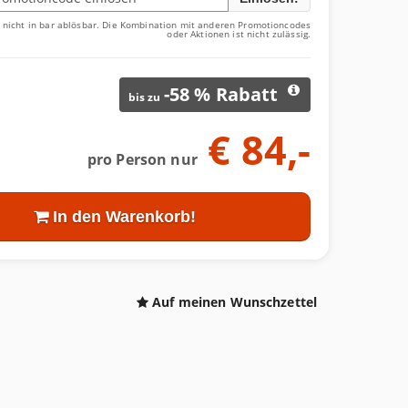
nicht in bar ablösbar. Die Kombination mit anderen Promotioncodes
oder Aktionen ist nicht zulässig.
-
58
% Rabatt
bis zu
€
84,-
pro Person nur
In den Warenkorb!
Auf meinen Wunschzettel