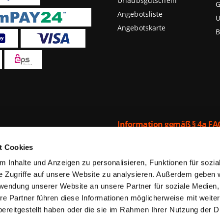
Urlaubsgutschein
G
Angebotsliste
U
Angebotskarte
B
Information gemäß § 4a FA
"we-are.travel":
stig“ können Sie bei we-
ube in Form eines
t Cookies
Über die von we-are.travel be
aubsgutscheine von we-
Verträge mit Dritten abgeschlos
gbarkeit im jeweils
 Inhalte und Anzeigen zu personalisieren, Funktionen für sozi
nimmt Zahlungen im Namen des
erden und sind bis zu 70%
e Zugriffe auf unsere Website zu analysieren. Außerdem geben 
der Verkaufsplattform sind n
gal ob Städtereise,
rwendung unserer Website an unsere Partner für soziale Medien
findet jeder das richtige
Das Hauptkriterium für die Rei
re Partner führen diese Informationen möglicherweise mit weite
Angebote zuerst).
ereitgestellt haben oder die sie im Rahmen Ihrer Nutzung der D