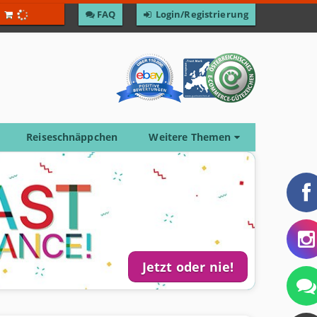
F­A­Q
Login/Registrierung
Reiseschnäppchen
Weitere Themen
Jetzt oder nie!