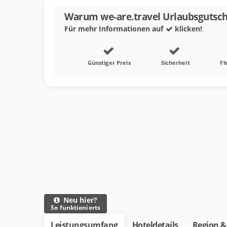
Warum we-are.travel Urlaubsgutsch
Für mehr Informationen auf
klicken!
Günstiger Preis
Sicherheit
Fl
Neu hier?
So funktionierts
Leistungsumfang
Hoteldetails
Region &