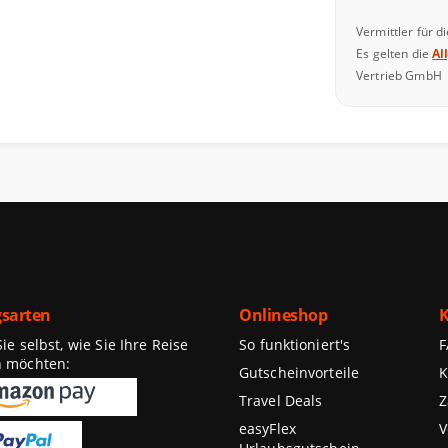
Vermittler für d
Es gelten die
Al
Vertrieb GmbH
sarten
Onlineshop
K
e selbst, wie Sie Ihre Reise
So funktioniert's
n möchten:
Gutscheinvorteile
K
Travel Deals
Z
easyFlex
V