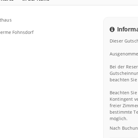
thaus
Informa
Therme Fohnsdorf
Dieser Gutsch
Ausgenomme
Bei der Rese
Gutscheinnu
beachten Sie 
Beachten Sie
Kontingent v
freier Zimme
bestimmte Te
möglich.
Nach Buchung