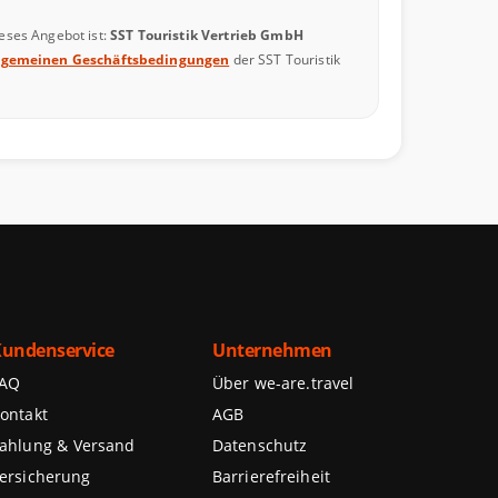
ieses Angebot ist:
SST Touristik Vertrieb GmbH
lgemeinen Geschäftsbedingungen
der SST Touristik
undenservice
Unternehmen
FAQ
Über we-are.travel
ontakt
AGB
ahlung & Versand
Datenschutz
ersicherung
Barrierefreiheit