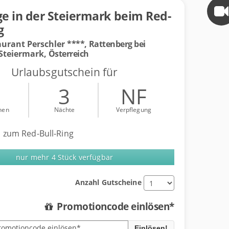
ge in der Steiermark beim Red-
g
aurant Perschler
****, Rattenberg bei
Steiermark,
Österreich
Urlaubsgutschein für
2
3
NF
nen
Nächte
Verpflegung
 zum Red-Bull-Ring
nur mehr 4 Stück verfügbar
Anzahl Gutscheine
Promotioncode einlösen*
Einlösen!