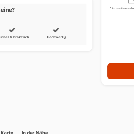
eine?
*Promotioncode 
exibel & Praktisch
Hochwertig
 Karte
In der Nähe