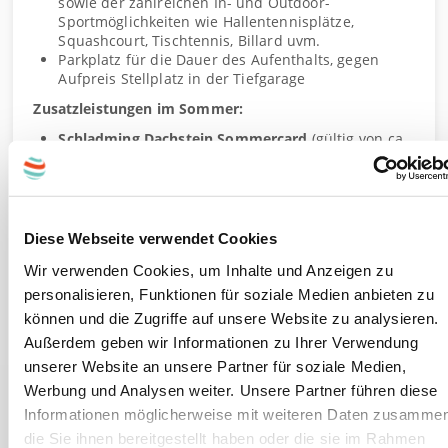
sowie der zahlreichen In- und Outdoor-
Sportmöglichkeiten wie Hallentennisplätze,
Squashcourt, Tischtennis, Billard uvm.
Parkplatz für die Dauer des Aufenthalts, gegen
Aufpreis Stellplatz in der Tiefgarage
Zusatzleistungen im Sommer:
Schladming Dachstein Sommercard
(gültig von ca.
Ende Mai bis ca. Mitte Oktober) mit zahlreichen
Leistungen (Stand 2025, Änderungen vorbehalten)
Verleih von Nordik Walking Stöcken, Fahrrädern &
Mountainbikes (E-Bikes gegen Gebühr)
Kaffee- und Teespezialitäten sowie süße
Diese Webseite verwendet Cookies
Kuchanauswahl am Nachmittag
Wir verwenden Cookies, um Inhalte und Anzeigen zu
Zusatzleistungen im Winter:
personalisieren, Funktionen für soziale Medien anbieten zu
Beheizter Skiraum, Skibusservice
können und die Zugriffe auf unsere Website zu analysieren.
Außerdem geben wir Informationen zu Ihrer Verwendung
unserer Website an unsere Partner für soziale Medien,
Information
Werbung und Analysen weiter. Unsere Partner führen diese
Dieser Gutschein ist einlösbar 3 Jahre ab Kauf.
Informationen möglicherweise mit weiteren Daten zusammen
die Sie ihnen bereitgestellt haben oder die sie im Rahmen