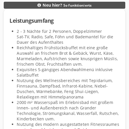
Neu hier?
So funktionierts
D
Leistungsumfang
e
L
t
e
2 - 3
Nächte
für
2
Personen
,
Doppelzimmer
a
i
Sat-TV, Radio, Safe, Föhn und Bademantel für die
i
s
Dauer des Aufenthaltes
l
Reichhaltiges Frühstücksbuffet mit eine große
t
Auswahl an frischem Brot & Gebäck, Wurst, Käse,
s
u
Marmeladen, Aufstrichen sowie knusprigen Müslis,
n
frischem Obst, Fruchtsäften uvm.
g
Exquisites 5-gängiges Abendwahlmenü inklusive
s
Salatbuffet
Nutzung des Wellnessbereiches mit Tepidarium,
u
Finnsauna, Dampfbad, Infrarot-Kabine, Nebel-
m
Duschen, Wärmebänke, Feng Shui-Liegen,
f
Relaxliegen mit Himmelpanorama
a
2000 m² Wasserspaß im Erlebnisbad mit großem
n
Innen- und Außenbereich nach Grander
Technologie, Strömungskanal, Wasserfall, Rutschen,
g
Kinderbecken uvm.
Nutzung des modern ausgestatteten Fitnessraumes