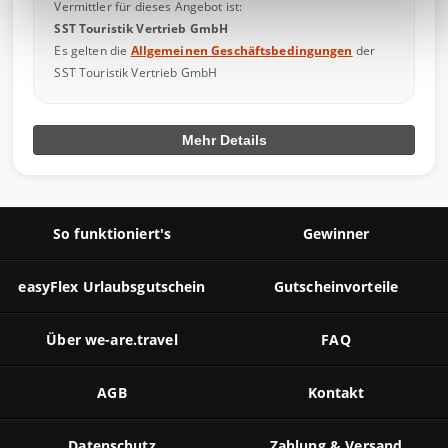
a
Vermittler für dieses Angebot ist:
h
SST Touristik Vertrieb GmbH
Es gelten die
Allgemeinen Geschäftsbedingungen
der
l
SST Touristik Vertrieb GmbH
Mehr Details
So funktioniert's
Gewinner
easyFlex Urlaubsgutschein
Gutscheinvorteile
Über we-are.travel
FAQ
AGB
Kontakt
Datenschutz
Zahlung & Versand