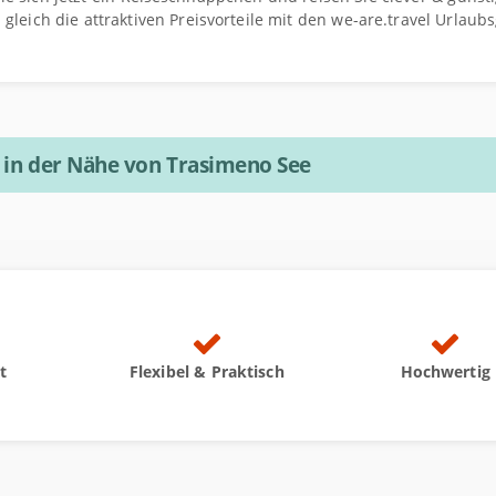
h gleich die attraktiven Preisvorteile mit den we-are.travel Urlaub
e in der Nähe von Trasimeno See
t
Flexibel & Praktisch
Hochwertig