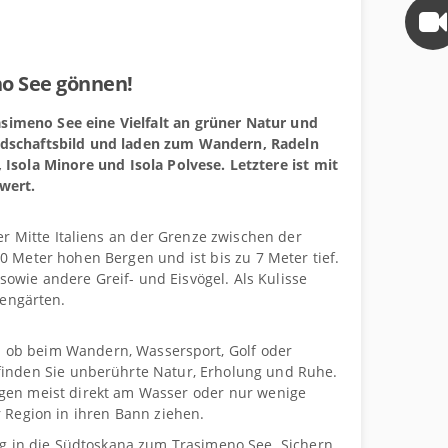
no See gönnen!
imeno See eine Vielfalt an grüner Natur und
ndschaftsbild und laden zum Wandern, Radeln
Isola Minore und Isola Polvese. Letztere ist mit
wert.
der Mitte Italiens an der Grenze zwischen der
 Meter hohen Bergen und ist bis zu 7 Meter tief.
sowie andere Greif- und Eisvögel. Als Kulisse
engärten.
l ob beim Wandern, Wassersport, Golf oder
r finden Sie unberührte Natur, Erholung und Ruhe.
egen meist direkt am Wasser oder nur wenige
r Region in ihren Bann ziehen.
tig in die Südtoskana zum Trasimeno See. Sichern