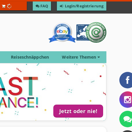
F­A­Q
Login/Registrierung
Reiseschnäppchen
Weitere Themen
Jetzt oder nie!