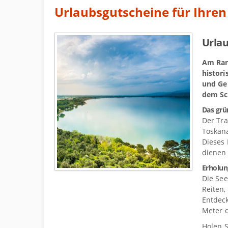
Urlaubsgutscheine für Ihre
Urlau
Am Ran
histor
und Gen
dem Sch
Das grü
Der Tra
Toskana
Dieses 
dienen
Erholun
Die See
Reiten,
Entdeck
Meter d
Holen S