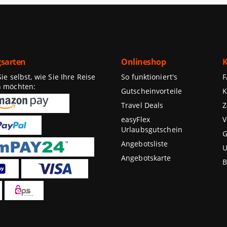
sarten
Onlineshop
K
e selbst, wie Sie Ihre Reise
So funktioniert's
n möchten:
Gutscheinvorteile
K
Travel Deals
Z
easyFlex
V
Urlaubsgutschein
G
Angebotsliste
U
Angebotskarte
B