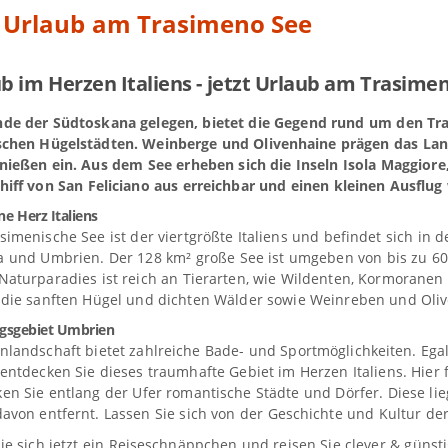
n Urlaub am Trasimeno See
b im Herzen Italiens - jetzt Urlaub am Trasime
de der Südtoskana gelegen, bietet die Gegend rund um den Tras
ischen Hügelstädten. Weinberge und Olivenhaine prägen das La
ießen ein. Aus dem See erheben sich die Inseln Isola Maggiore, 
iff von San Feliciano aus erreichbar und einen kleinen Ausflug 
ne Herz Italiens
simenische See ist der viertgrößte Italiens und befindet sich in 
 und Umbrien. Der 128 km² große See ist umgeben von bis zu 600
Naturparadies ist reich an Tierarten, wie Wildenten, Kormoranen 
 die sanften Hügel und dichten Wälder sowie Weinreben und Oliv
gsgebiet Umbrien
nlandschaft bietet zahlreiche Bade- und Sportmöglichkeiten. Ega
 entdecken Sie dieses traumhafte Gebiet im Herzen Italiens. Hie
en Sie entlang der Ufer romantische Städte und Dörfer. Diese li
avon entfernt. Lassen Sie sich von der Geschichte und Kultur de
ie sich jetzt ein Reiseschnäppchen und reisen Sie clever & güns