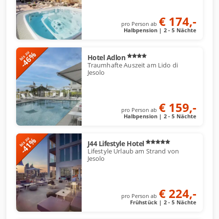
€ 174,-
pro Person ab
Halbpension | 2 - 5 Nächte
-46%
bis zu
Hotel Adlon
Traumhafte Auszeit am Lido di
Jesolo
€ 159,-
pro Person ab
Halbpension | 2 - 5 Nächte
-41%
bis zu
J44 Lifestyle Hotel
Lifestyle Urlaub am Strand von
Jesolo
€ 224,-
pro Person ab
Frühstück | 2 - 5 Nächte