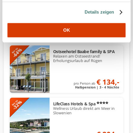
g
Details zeigen
s
a
u
OK
Weitere Urlaube direkt am Meer
s
w
a
-64%
bis zu
Ostseehotel Baabe family & SPA
h
Relaxen am Ostseestrand!
Erholungsurlaub auf Rügen
l
€ 134,-
pro Person ab
Halbpension | 3 - 4 Nächte
-32%
bis zu
LifeClass Hotels & Spa
Wellness Urlaub direkt am Meer in
Slowenien