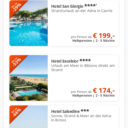
-29%
bis zu
s
Hotel San Giorgio
Strandurlaub an der Adria in Caorle
€ 199,-
pro Person ab
Halbpension | 2 - 5 Nächte
-53%
bis zu
Hotel Excelsior
Urlaub am Meer in Bibione direkt am
Strand
€ 174,-
pro Person ab
Halbpension | 2 - 5 Nächte
-66%
bis zu
Hotel Salsedine
Sonne, Strand & Meer an der Adria
in Rimini