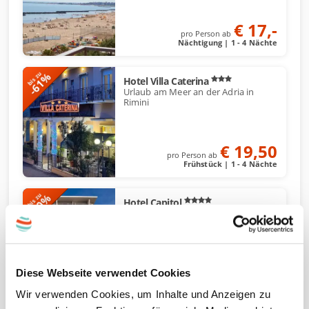
€ 17,-
pro Person ab
Nächtigung | 1 - 4 Nächte
-61%
bis zu
Hotel Villa Caterina
Urlaub am Meer an der Adria in
Rimini
€ 19,50
pro Person ab
Frühstück | 1 - 4 Nächte
-40%
bis zu
Hotel Capitol
Erholsame Auszeit in Jesolo direkt
am Strand
€ 159,-
Diese Webseite verwendet Cookies
pro Person ab
Halbpension | 2 - 5 Nächte
Wir verwenden Cookies, um Inhalte und Anzeigen zu