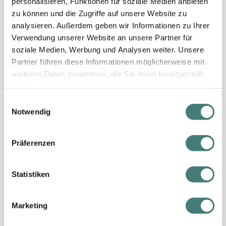
personalisieren, Funktionen für soziale Medien anbieten
zu können und die Zugriffe auf unsere Website zu
analysieren. Außerdem geben wir Informationen zu Ihrer
Verwendung unserer Website an unsere Partner für
Kurzurlaub am Meer in Kroatien
soziale Medien, Werbung und Analysen weiter. Unsere
Partner führen diese Informationen möglicherweise mit
-40%
bis zu
Hotel Astoria Opatija
weiteren Daten zusammen, die Sie ihnen bereitgestellt
Ein einzigartiges Erlebnis von Design
haben oder die sie im Rahmen Ihrer Nutzung der Dienste
& Tradition in Opatija
gesammelt haben.
E
Notwendig
i
€ 119,-
n
pro Person ab
Frühstück | 2 - 7 Nächte
w
Präferenzen
i
-40%
bis zu
Hotel Bristol Opatija
l
Urlaub in Opatija, Kvarner Bucht
l
Statistiken
i
g
Marketing
€ 119,-
u
pro Person ab
n
Frühstück | 2 - 7 Nächte