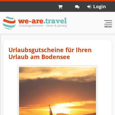
Login
MENÜ
Urlaubsgutscheine für Ihren
Urlaub am Bodensee