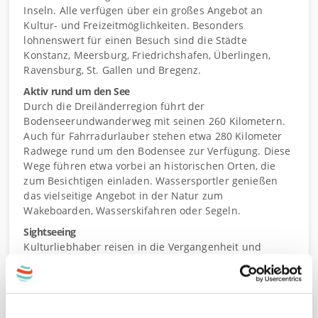
Inseln. Alle verfügen über ein großes Angebot an
Kultur- und Freizeitmöglichkeiten. Besonders
lohnenswert für einen Besuch sind die Städte
Konstanz, Meersburg, Friedrichshafen, Überlingen,
Ravensburg, St. Gallen und Bregenz.
Aktiv rund um den See
Durch die Dreiländerregion führt der
Bodenseerundwanderweg mit seinen 260 Kilometern.
Auch für Fahrradurlauber stehen etwa 280 Kilometer
Radwege rund um den Bodensee zur Verfügung. Diese
Wege führen etwa vorbei an historischen Orten, die
zum Besichtigen einladen. Wassersportler genießen
das vielseitige Angebot in der Natur zum
Wakeboarden, Wasserskifahren oder Segeln.
Sightseeing
Kulturliebhaber reisen in die Vergangenheit und
erkunden das Pfahlbaumuseum Unteruhldingen, die
malerische Meersburg oder die Wallfahrtskirche
Birnau. Weiters können Sie zahlreiche Schlösser und
Klöster wie das Schloss Salem das Kloster Reichenau