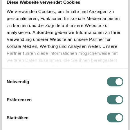
sowie die Blumeninsel Mainau erkunden. Zu den
Diese Webseite verwendet Cookies
kulturellen Highlights zählen die Bregenzer Festspiele.
Wir verwenden Cookies, um Inhalte und Anzeigen zu
Hier lohnt sich ein Besuch auf alle Fälle.
personalisieren, Funktionen für soziale Medien anbieten
Reisen Sie bei Ihrem nächsten Urlaub zum Bodensee
zu können und die Zugriffe auf unsere Website zu
mit günstigen we-are.travel Urlaubsgutscheinen. So
analysieren. Außerdem geben wir Informationen zu Ihrer
genießen Sie Ihren Urlaub in qualitätsgeprüften Hotels
Verwendung unserer Website an unsere Partner für
um bis zu 70 % günstiger im Vergleich zu einer
soziale Medien, Werbung und Analysen weiter. Unsere
normalen Buchung. Jetzt Reiseschnäppchen
aussuchen!
Partner führen diese Informationen möglicherweise mit
weiteren Daten zusammen, die Sie ihnen bereitgestellt
haben oder die sie im Rahmen Ihrer Nutzung der Dienste
gesammelt haben.
E
Notwendig
i
-23%
bis zu
Vienna House Martinspark Dornbirn
n
Lifestyle, Kunst, Architektur & Komfort
w
genießen, Vorarlberg
Präferenzen
i
l
€ 139,-
l
Statistiken
pro Person nur
i
Frühstück | 2 Nächte