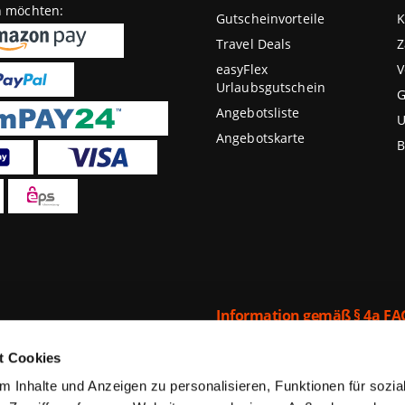
n möchten:
Gutscheinvorteile
K
Travel Deals
Z
easyFlex
V
Urlaubsgutschein
G
Angebotsliste
U
Angebotskarte
B
Information gemäß § 4a FA
"we-are.travel":
stig“ können Sie bei we-
ube in Form eines
t Cookies
Über die von we-are.travel be
aubsgutscheine von we-
Verträge mit Dritten abgeschlos
gbarkeit im jeweils
 Inhalte und Anzeigen zu personalisieren, Funktionen für sozi
nimmt Zahlungen im Namen des
erden und sind bis zu 70%