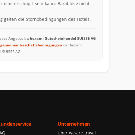
rmine erschöpft sein kann. Barablöse nicht
 gelten die Stornobedingungen des Hotels.
ieses Angebot ist:
hoxami Gutscheinhandel SUISSE AG
lgemeinen Geschäftsbedingungen
der hoxami
l SUISSE AG
undenservice
Unternehmen
FAQ
Über we-are.travel