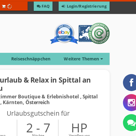
F­A­Q
Login/Registrierung
Reiseschnäppchen
Weitere Themen
urlaub & Relax in Spittal an
u
zimmer Boutique & Erlebnishotel
, Spittal
u,
Kärnten,
Österreich
Urlaubsgutschein für
2
2 - 7
HP
nen
Nächte
Verpflegung