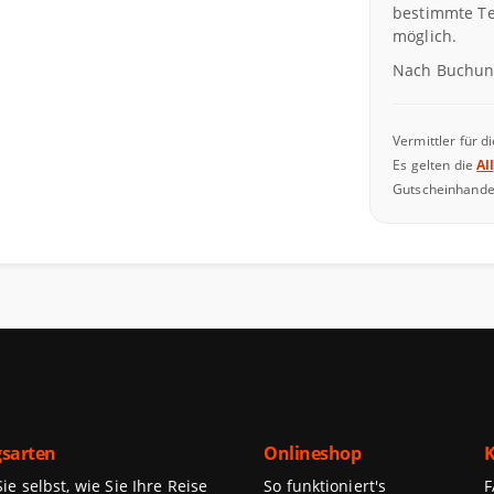
bestimmte Te
möglich.
Nach Buchung
Vermittler für d
Es gelten die
Al
Gutscheinhande
sarten
Onlineshop
K
e selbst, wie Sie Ihre Reise
So funktioniert's