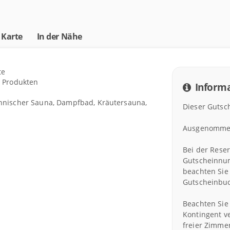
 Karte
In der Nähe
te
n Produkten
Informa
nnischer Sauna, Dampfbad, Kräutersauna,
Dieser Gutsch
Ausgenommen: 
Bei der Rese
Gutscheinnu
beachten Sie
Gutscheinbu
Beachten Sie
Kontingent v
freier Zimme