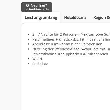
Neu hier?
So funktionierts
Leistungsumfang
Hoteldetails
Region &
Details
2 - 7
Nächte
für
2
Personen
,
Mexican Love Sui
Leistungsumfang
Reichhaltiges Frühstücksbuffet mit regionale
Abendessen im Rahmen der Halbpension
Nutzung der Wellness-Oase "Acapulco" mit Fi
Infrarotkabine, Kneippbecken & Ruhebereich
WLAN
Parkplatz