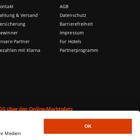
ontakt
AGB
ahlung & Versand
Datenschutz
ersicherung
Barrierefreiheit
ewinner
Impressum
nsere Partner
Für Hotels
ezahlen mit Klarna
Partnerprogramm
GG über den Online-Marktplatz
triebene Verkaufsplattform werden ausschließlich
OK
sen. we-are.travel ist lediglich Zahlstelle und
ale Medien
 jeweiligen Anbieters entgegen. Als Anbieter auf