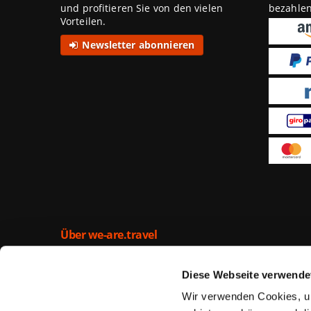
und profitieren Sie von den vielen
bezahle
Vorteilen.
Newsletter abonnieren
Über we-are.travel
Getreu dem Motto „Urlaubsgutscheine – clever & gün
are.travel seit November 2013 ausgewählte Kurzurla
Diese Webseite verwende
Urlaubsgutscheins zum günstigen Preis kaufen. Url
are.travel können abhängig von Gültigkeit und Verfü
Wir verwenden Cookies, um
angegebenen, qualitätsgeprüften Hotel eingelöst w