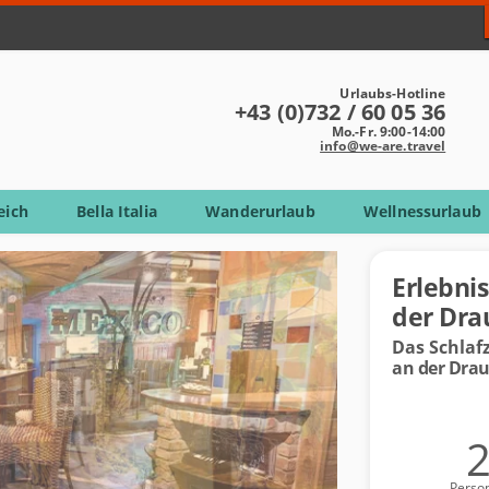
Urlaubs-Hotline
+43 (0)732 / 60 05 36
Mo.-Fr. 9:00-14:00
info@we-are.travel
eich
Bella Italia
Wanderurlaub
Wellnessurlaub
Erlebnis
der Dra
Das Schlaf
an der Dra
Perso