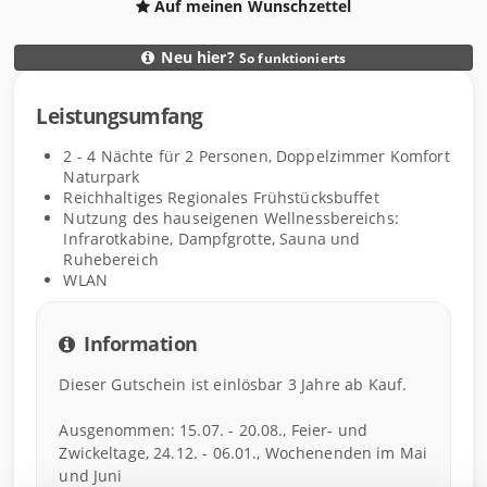
Auf meinen Wunschzettel
Neu hier?
So funktionierts
D
Leistungsumfang
e
L
t
e
2 - 4
Nächte
für
2
Personen
,
Doppelzimmer Komfort
a
i
Naturpark
i
s
Reichhaltiges Regionales Frühstücksbuffet
l
Nutzung des hauseigenen Wellnessbereichs:
t
Infrarotkabine, Dampfgrotte, Sauna und
s
u
Ruhebereich
n
WLAN
g
s
Information
u
m
Dieser Gutschein ist einlösbar 3 Jahre ab Kauf.
f
a
Ausgenommen: 15.07. - 20.08., Feier- und
n
Zwickeltage, 24.12. - 06.01., Wochenenden im Mai
g
und Juni