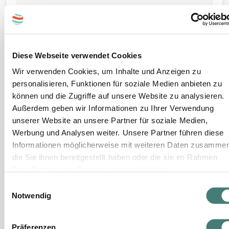
Bei der Reservierungsanfrage bzw. Buchung
muss die Gutscheinnummer bekannt gegeben
werden. Bitte beachten Sie die Öffnungszeiten
und Bestimmungen für Gutscheinbuchungen.
Diese Webseite verwendet Cookies
Beachten Sie bitte, dass nur ein beschränktes
Wir verwenden Cookies, um Inhalte und Anzeigen zu
Zimmer-Kontingent verfügbar ist, und daher
personalisieren, Funktionen für soziale Medien anbieten zu
trotz vorhandener freier Zimmer bei
können und die Zugriffe auf unsere Website zu analysieren.
Buchungsplattformen das Kontingent für
Außerdem geben wir Informationen zu Ihrer Verwendung
bestimmte Termine erschöpft sein kann.
unserer Website an unsere Partner für soziale Medien,
Barablöse nicht möglich.
Werbung und Analysen weiter. Unsere Partner führen diese
Sollte der Verkäufer für dieses Angebot auch
Informationen möglicherweise mit weiteren Daten zusammen
Gutscheine mit anderer Gültigkeitsdauer
die Sie ihnen bereitgestellt haben oder die sie im Rahmen
anbieten, können Sie diese im Zuge des
Ihrer Nutzung der Dienste gesammelt haben.
Bestellprozesses wählen.
E
Nach Buchung gelten die Stornobedingungen
Notwendig
i
des Hotels.
n
w
Präferenzen