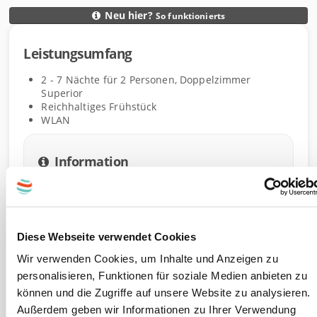
Neu hier?
So funktionierts
D
Leistungsumfang
e
L
t
e
2 - 7
Nächte
für
2
Personen
,
Doppelzimmer
a
i
Superior
i
s
Reichhaltiges Frühstück
l
WLAN
t
s
u
n
Information
g
s
Dieser Gutschein ist einlösbar 2 Jahre ab Kauf.
u
Ausgenommen: 29.07.-23.08., 07.09.-11.09. und
m
Silvester
f
Diese Webseite verwendet Cookies
a
Wir verwenden Cookies, um Inhalte und Anzeigen zu
Bei der Reservierungsanfrage bzw. Buchung
n
personalisieren, Funktionen für soziale Medien anbieten zu
muss die Gutscheinnummer bekannt gegeben
g
werden. Bitte beachten Sie die Öffnungszeiten
können und die Zugriffe auf unsere Website zu analysieren.
und Bestimmungen für Gutscheinbuchungen.
Außerdem geben wir Informationen zu Ihrer Verwendung