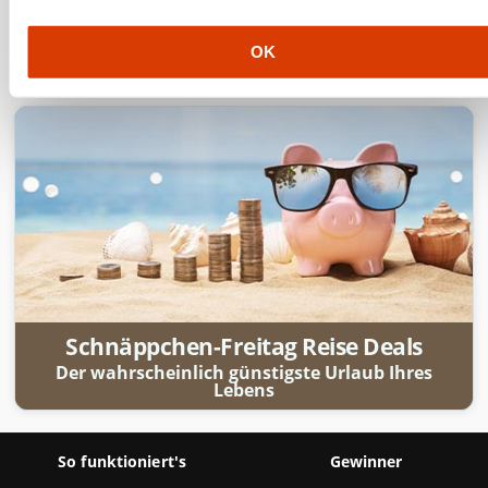
a
Mehr Details
u
OK
s
w
a
h
l
Schnäppchen-Freitag Reise Deals
Der wahrscheinlich günstigste Urlaub Ihres
Lebens
So funktioniert's
Gewinner