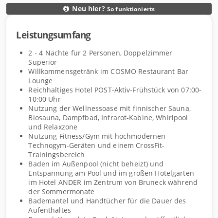
Neu hier?
So funktionierts
D
Leistungsumfang
e
L
t
e
2 - 4
Nächte
für
2
Personen
,
Doppelzimmer
a
i
Superior
i
s
Willkommensgetränk im COSMO Restaurant Bar
l
Lounge
t
Reichhaltiges Hotel POST-Aktiv-Frühstück von 07:00-
s
u
10:00 Uhr
n
Nutzung der Wellnessoase mit finnischer Sauna,
g
Biosauna, Dampfbad, Infrarot-Kabine, Whirlpool
s
und Relaxzone
Nutzung Fitness/Gym mit hochmodernen
u
Technogym-Geräten und einem CrossFit-
m
Trainingsbereich
f
Baden im Außenpool (nicht beheizt) und
a
Entspannung am Pool und im großen Hotelgarten
n
im Hotel ANDER im Zentrum von Bruneck während
der Sommermonate
g
Bademantel und Handtücher für die Dauer des
Aufenthaltes