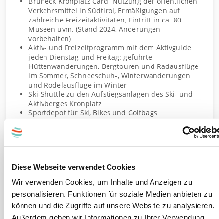
Bruneck Kronplatz Card: Nutzung der öffentlichen
Verkehrsmittel in Südtirol, Ermäßigungen auf
zahlreiche Freizeitaktivitäten, Eintritt in ca. 80
Museen uvm. (Stand 2024, Änderungen
vorbehalten)
Aktiv- und Freizeitprogramm mit dem Aktivguide
jeden Dienstag und Freitag: geführte
Hüttenwanderungen, Bergtouren und Radausflüge
im Sommer, Schneeschuh-, Winterwanderungen
und Rodelausflüge im Winter
Ski-Shuttle zu den Aufstiegsanlagen des Ski- und
Aktivberges Kronplatz
Sportdepot für Ski, Bikes und Golfbags
Verleih von Wanderstöcken und Schneeschuhen für
die Dauer des Aufenthaltes
WLAN
Diese Webseite verwendet Cookies
Information
Wir verwenden Cookies, um Inhalte und Anzeigen zu
Dieser Gutschein ist einlösbar 3 Jahre ab Kauf.
personalisieren, Funktionen für soziale Medien anbieten zu
können und die Zugriffe auf unsere Website zu analysieren.
Ausgenommen: Weihnachten, Silvester, Ostern,
Außerdem geben wir Informationen zu Ihrer Verwendung
August