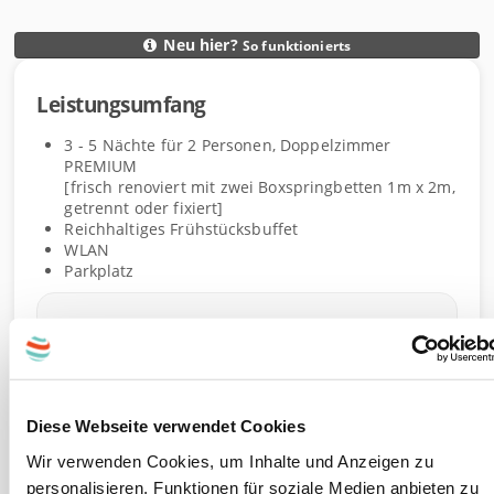
Neu hier?
So funktionierts
D
Leistungsumfang
e
L
t
e
3 - 5
Nächte
für
2
Personen
,
Doppelzimmer
a
i
PREMIUM
i
s
[frisch renoviert mit zwei Boxspringbetten 1m x 2m,
l
getrennt oder fixiert]
t
Reichhaltiges Frühstücksbuffet
s
u
WLAN
n
Parkplatz
g
s
Information
u
m
Dieser Gutschein ist einlösbar 3 Jahre ab Kauf.
f
a
Ausgenommen: 23.12.-08.01., Ostern, Messen,
Diese Webseite verwendet Cookies
n
Oktoberfest
Wir verwenden Cookies, um Inhalte und Anzeigen zu
g
personalisieren, Funktionen für soziale Medien anbieten zu
Pro Aufenthalt ist nur 1 Gutschein einlösbar. Bei