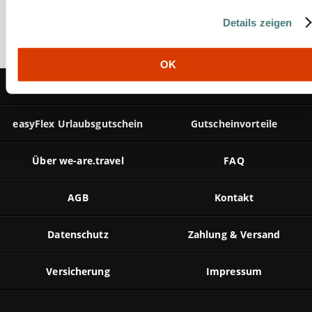
g
Mehr Details
Details zeigen
s
a
u
OK
s
So funktioniert's
Gewinner
w
a
h
easyFlex Urlaubsgutschein
Gutscheinvorteile
l
Über we-are.travel
FAQ
AGB
Kontakt
Datenschutz
Zahlung & Versand
Versicherung
Impressum