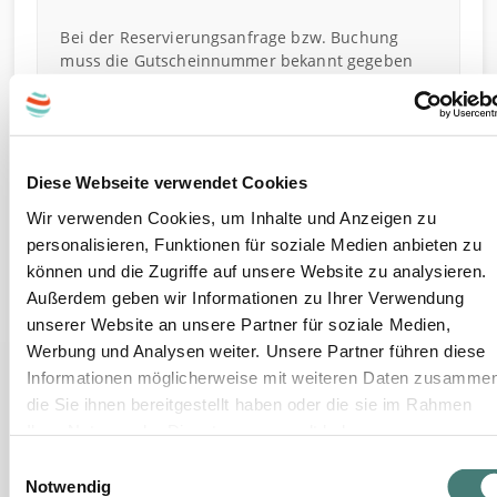
g
Bei der Reservierungsanfrage bzw. Buchung
muss die Gutscheinnummer bekannt gegeben
werden. Bitte beachten Sie die Öffnungszeiten
und Bestimmungen für Gutscheinbuchungen.
Beachten Sie bitte, dass nur ein beschränktes
Zimmer-Kontingent verfügbar ist, und daher
Diese Webseite verwendet Cookies
trotz vorhandener freier Zimmer bei
Wir verwenden Cookies, um Inhalte und Anzeigen zu
Buchungsplattformen das Kontingent für
personalisieren, Funktionen für soziale Medien anbieten zu
bestimmte Termine erschöpft sein kann.
Barablöse nicht möglich.
können und die Zugriffe auf unsere Website zu analysieren.
Außerdem geben wir Informationen zu Ihrer Verwendung
Sollte der Verkäufer für dieses Angebot auch
unserer Website an unsere Partner für soziale Medien,
Gutscheine mit anderer Gültigkeitsdauer
Werbung und Analysen weiter. Unsere Partner führen diese
anbieten, können Sie diese im Zuge des
Informationen möglicherweise mit weiteren Daten zusammen
Bestellprozesses wählen.
die Sie ihnen bereitgestellt haben oder die sie im Rahmen
Nach Buchung gelten die Stornobedingungen
Ihrer Nutzung der Dienste gesammelt haben.
des Hotels.
E
Notwendig
i