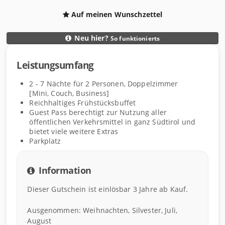
Auf meinen Wunschzettel
Neu hier?
So funktionierts
D
Leistungsumfang
e
L
t
e
2 - 7
Nächte
für
2
Personen
,
Doppelzimmer
a
i
[Mini, Couch, Business]
i
s
Reichhaltiges Frühstücksbuffet
l
Guest Pass berechtigt zur Nutzung aller
t
öffentlichen Verkehrsmittel in ganz Südtirol und
s
u
bietet viele weitere Extras
n
Parkplatz
g
s
Information
u
m
Dieser Gutschein ist einlösbar 3 Jahre ab Kauf.
f
a
Ausgenommen: Weihnachten, Silvester, Juli,
n
August