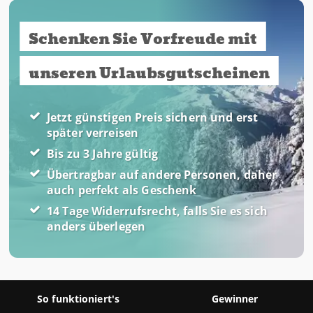
Schenken Sie Vorfreude mit
unseren Urlaubsgutscheinen
Jetzt günstigen Preis sichern und erst
später verreisen
Bis zu 3 Jahre gültig
Übertragbar auf andere Personen, daher
auch perfekt als Geschenk
14 Tage Widerrufsrecht, falls Sie es sich
anders überlegen
So funktioniert's
Gewinner