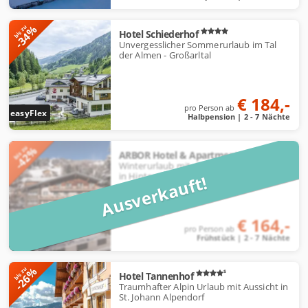
-34%
bis zu
Hotel Schiederhof
Unvergesslicher Sommerurlaub im Tal
der Almen - Großarltal
€ 184,-
pro Person ab
easyFlex
Halbpension | 2 - 7 Nächte
-42%
bis zu
ARBOR Hotel & Apartments
Winterurlaub mit direktem Pistenzugang
in Hinterglemm
Ausverkauft!
€ 164,-
pro Person ab
Frühstück | 2 - 7 Nächte
-26%
bis zu
s
Hotel Tannenhof
Traumhafter Alpin Urlaub mit Aussicht in
St. Johann Alpendorf