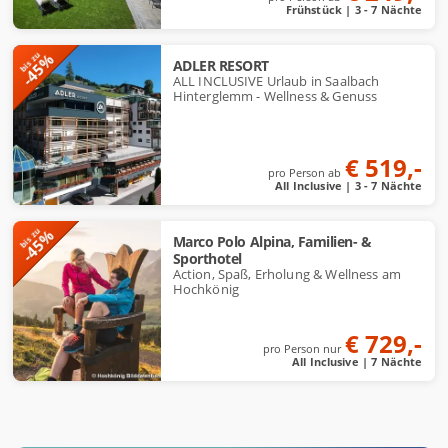
Frühstück | 3 - 7 Nächte
-45%
bis zu
ADLER RESORT
ALL INCLUSIVE Urlaub in Saalbach
Hinterglemm - Wellness & Genuss
€ 519,-
pro Person ab
All Inclusive | 3 - 7 Nächte
-45%
bis zu
Marco Polo Alpina, Familien- &
Sporthotel
Action, Spaß, Erholung & Wellness am
Hochkönig
€ 729,-
pro Person nur
All Inclusive | 7 Nächte