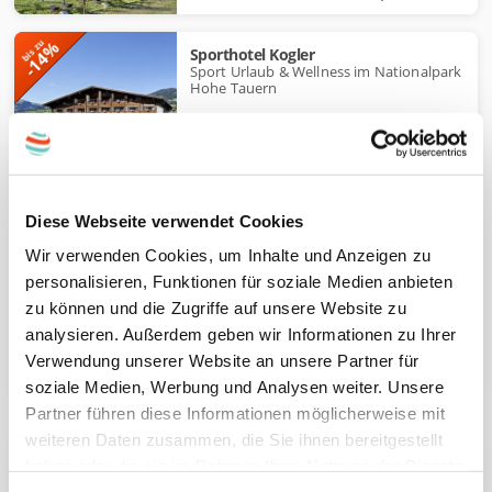
-14%
bis zu
Sporthotel Kogler
Sport Urlaub & Wellness im Nationalpark
Hohe Tauern
€ 94,-
pro Person ab
Halbpension | 1 - 7 Nächte
Diese Webseite verwendet Cookies
-26%
bis zu
ALPENLAND St. Johann
Wir verwenden Cookies, um Inhalte und Anzeigen zu
Sommer Auszeit! Wandern & Biken in St.
Johann im Pongau
personalisieren, Funktionen für soziale Medien anbieten
zu können und die Zugriffe auf unsere Website zu
analysieren. Außerdem geben wir Informationen zu Ihrer
€ 214,-
Verwendung unserer Website an unsere Partner für
pro Person ab
easyFlex
Halbpension | 2 - 7 Nächte
soziale Medien, Werbung und Analysen weiter. Unsere
Partner führen diese Informationen möglicherweise mit
weiteren Daten zusammen, die Sie ihnen bereitgestellt
-24%
bis zu
ALPENLAND St. Johann
haben oder die sie im Rahmen Ihrer Nutzung der Dienste
Winterurlaub Ski amadé! Skifahren in der
Salzburger Sportwelt