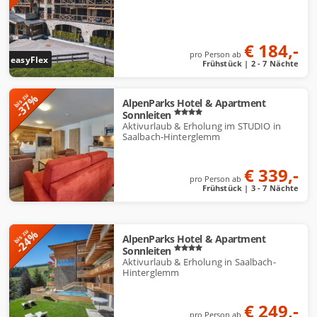
€ 184,-
pro Person ab
easyFlex
Frühstück | 2 - 7 Nächte
-37%
bis zu
AlpenParks Hotel & Apartment
Sonnleiten
Aktivurlaub & Erholung im STUDIO in
Saalbach-Hinterglemm
€ 339,-
pro Person ab
Frühstück | 3 - 7 Nächte
-24%
bis zu
AlpenParks Hotel & Apartment
Sonnleiten
Aktivurlaub & Erholung in Saalbach-
Hinterglemm
€ 249,-
pro Person ab