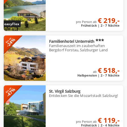
€ 219,-
pro Person ab
easyFlex
Frühstück | 2 - 7 Nächte
-24%
bis zu
Familienhotel Unterreith
Familienauszeit im zauberhaften
Bergdorf Forstau, Salzburger Land
€ 518,-
ab
Halbpension | 2 - 7 Nächte
-47%
bis zu
St. Virgil Salzburg
Entdecken Sie die Mozartstadt Salzburg!
€ 119,-
pro Person ab
Frühstück | 2 - 4 Nächte