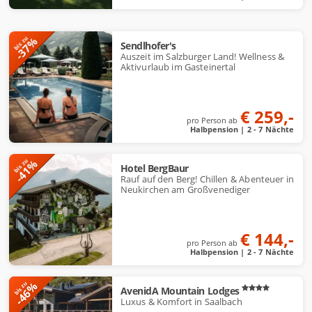
-37%
bis zu
Sendlhofer's
Auszeit im Salzburger Land! Wellness &
Aktivurlaub im Gasteinertal
€ 259,-
pro Person ab
Halbpension | 2 - 7 Nächte
-41%
bis zu
Hotel BergBaur
Rauf auf den Berg! Chillen & Abenteuer in
Neukirchen am Großvenediger
€ 144,-
pro Person ab
Halbpension | 2 - 7 Nächte
-46%
bis zu
AvenidA Mountain Lodges
Luxus & Komfort in Saalbach