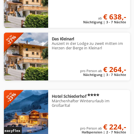
€ 638,-
ab
Nächtigung | 3 - 7 Nächte
-27%
bis zu
Das Kleinarl
Auszeit in der Lodge zu zweit mitten im
Herzen der Berge in Kleinarl
€ 264,-
pro Person ab
Nächtigung | 3 - 7 Nächte
-23%
bis zu
Hotel Schiederhof
Märchenhafter Winterurlaub im
Großarltal
€ 224,-
pro Person ab
easyFlex
Halbpension | 2 - 7 Nächte