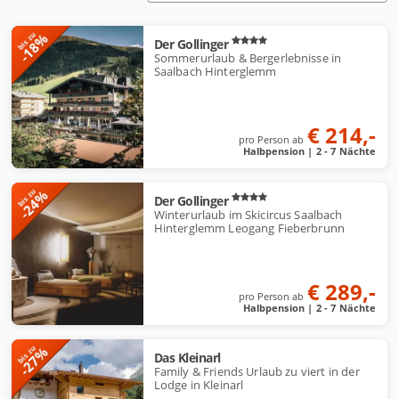
r
t
-18%
bis zu
i
Der Gollinger
e
Sommerurlaub & Bergerlebnisse in
r
Saalbach Hinterglemm
u
n
g
:
€ 214,-
pro Person ab
Halbpension | 2 - 7 Nächte
-24%
bis zu
Der Gollinger
Winterurlaub im Skicircus Saalbach
Hinterglemm Leogang Fieberbrunn
€ 289,-
pro Person ab
Halbpension | 2 - 7 Nächte
-27%
bis zu
Das Kleinarl
Family & Friends Urlaub zu viert in der
Lodge in Kleinarl