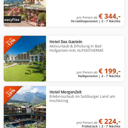
€ 344,-
pro Person ab
easyFlex
Verwöhnpension | 2 - 7 Nächte
-12%
bis zu
Hotel Das Gastein
Aktivurlaub & Erholung in Bad
Hofgastein inkl. ALPENTHERME
€ 199,-
pro Person ab
Halbpension | 2 - 7 Nächte
-28%
bis zu
Hotel MorgenZeit
Erlebnisurlaub im Salzburger Land am
Hochkönig
€ 224,-
pro Person ab
Frühstück | 2 - 7 Nächte