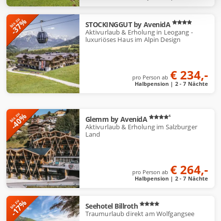
l
-37%
bis zu
STOCKINGGUT by AvenidA
Aktivurlaub & Erholung in Leogang -
luxuriöses Haus im Alpin Design
€ 234,-
pro Person ab
Halbpension | 2 - 7 Nächte
-40%
bis zu
s
Glemm by AvenidA
Aktivurlaub & Erholung im Salzburger
Land
€ 264,-
pro Person ab
Halbpension | 2 - 7 Nächte
-17%
bis zu
Seehotel Billroth
Traumurlaub direkt am Wolfgangsee