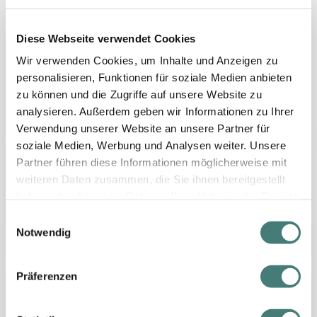
-29%
bis zu
Finkensteiner Hof
Diese Webseite verwendet Cookies
Abenteuer & Entspannung am Faaker
See
Wir verwenden Cookies, um Inhalte und Anzeigen zu
personalisieren, Funktionen für soziale Medien anbieten
zu können und die Zugriffe auf unsere Website zu
€ 114,-
analysieren. Außerdem geben wir Informationen zu Ihrer
pro Person ab
easyFlex
Frühstück | 2 - 7 Nächte
Verwendung unserer Website an unsere Partner für
soziale Medien, Werbung und Analysen weiter. Unsere
-44%
bis zu
Hotel Palais26
Partner führen diese Informationen möglicherweise mit
Auszeit in bester Lage in der Villacher
weiteren Daten zusammen, die Sie ihnen bereitgestellt
Altstadt
haben oder die sie im Rahmen Ihrer Nutzung der Dienste
gesammelt haben.
E
€ 84,-
Notwendig
i
pro Person ab
Frühstück | 2 - 7 Nächte
n
w
Präferenzen
-28%
bis zu
Hotel SeeRose
i
Wellness- & Aktivurlaub direkt am
l
Ossiacher See