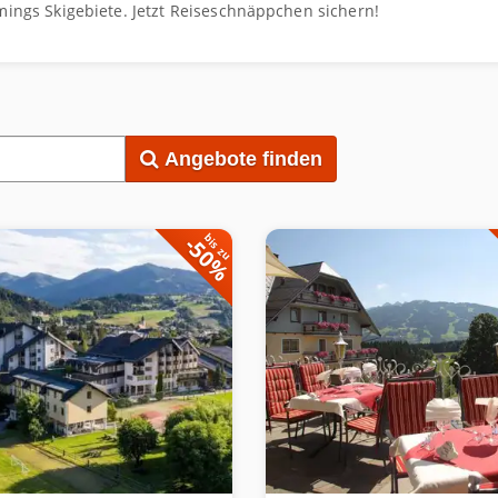
ings Skigebiete. Jetzt Reiseschnäppchen sichern!
S
Angebote finden
-50%
bis zu