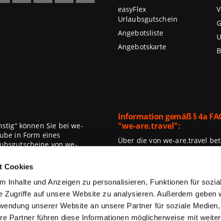
easyFlex
V
Urlaubsgutschein
G
Angebotsliste
U
Angebotskarte
B
Information gemäß § 4a FA
"we-are.travel":
stig“ können Sie bei we-
ube in Form eines
Über die von we-are.travel be
aubsgutscheine von we-
Verträge mit Dritten abgeschlos
gbarkeit im jeweils
nimmt Zahlungen im Namen des
erden und sind bis zu 70%
t Cookies
der Verkaufsplattform sind n
gal ob Städtereise,
findet jeder das richtige
 Inhalte und Anzeigen zu personalisieren, Funktionen für sozi
Das Hauptkriterium für die Rei
Angebote zuerst).
e Zugriffe auf unsere Website zu analysieren. Außerdem geben 
rwendung unserer Website an unsere Partner für soziale Medien
re Partner führen diese Informationen möglicherweise mit weite